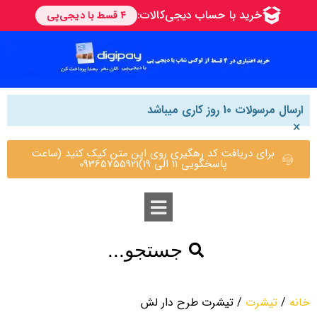
ارسال مرسولات 10 روز کاری میباشد
×
برای دریافت کد رهگیری روی این متن کیک کنید (ساعت
پاسخگویی 11 الی 19)09365755921
جستجو...
خانه
/
تیشرت
/ تیشرت طرح دار لش