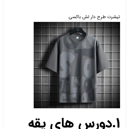
تیشرت طرح دار لش باکسی
1.دورس های یقه