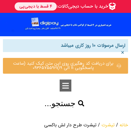
ارسال مرسولات 10 روز کاری میباشد
×
برای دریافت کد رهگیری روی این متن کیک کنید (ساعت
پاسخگویی 11 الی 19)09365755921
جستجو...
خانه
/
تیشرت
/ تیشرت طرح دار لش باکسی