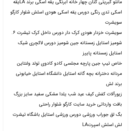
مانتو کبریتی کتان چهار خانه ابرنگی یقه اسکی برند LAیقه
اسکی تدی رنگی دورس یقه اسکی هودی اسلش شلوار کارگو
سویشرت
سویشرت خزدار هودی کرک دار دورس داخل کرک تیشرت 6.
شومیز استایل زمستانه جین شومیز دورس لاکچری شیک
استایل زمستانه پاییز
خاص تیپ جین پارچه مجلسی کادو کادوی تولد ولنتاین
مردانه دخترانه بچه گانه استایل دانشگاه استایل خیابونی
برند لش
زیورآلات کفش کیف عید شب یلدا مشکی سفید سایز بزرگ
بافت وارداتی خرید سایت کارگو شلوار راحتی
بگ لق جوراب ورزشی دورس ورزشی استایل باشگاه تیشرت
لش اسلش اسپرتLA