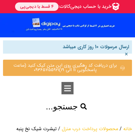
ارسال مرسولات 10 روز کاری میباشد
×
برای دریافت کد رهگیری روی این متن کیک کنید (ساعت
پاسخگویی 11 الی 19)09365755921
جستجو...
خانه
/
محصولات پرداخت درب منزل
/ تیشرت شیک نخ پنبه