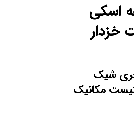
ه اسکی
 خزدار
کچری شیک
نیست مکانیک