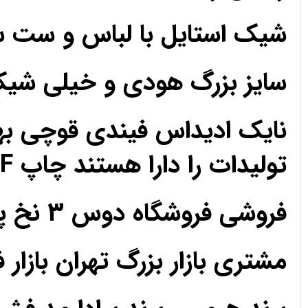
شیک استایل با لباس و ست 
سایز بزرگ هودی و خیلی ش
نایک ادیداس فیندی قوچی به
تولیدات را دارا هستند چاپ DTF مزون تک فروشی عمده
فروشی فروشگاه دوس 3 نخ پارچه حریر کریپ ساتن اعتماد رضایت رضایت
مشتری بازار بزرگ تهران بازار 