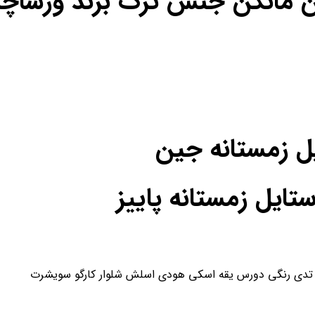
ن مانکن جنس ترک برند ورساچه
یل زمستانه جین
یل زمستانه پاییز