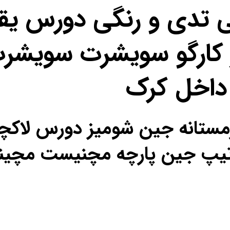
ی تدی و رنگی دورس یق
کارگو سویشرت سویشرت
داخل کرک
ل زمستانه جین شومیز دورس لا
ص تیپ جین پارچه مچنیست مچی