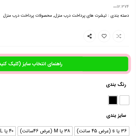
0012.374
,
:
دسته بندی
تیشرت های پرداخت درب منزل
محصولات پرداخت درب منزل
راهنمای انتخاب سایز (کلیک کنید
رنگ بندی
سایز بندی
36 یا s (عرض 45 سانت)
38 یا M (عرض 46سانت)
40 یا L (عرض 48 سانت)