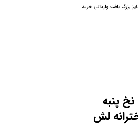
ز بزرگ بافت وارداتی خرید
خ پنبه
ترانه لش