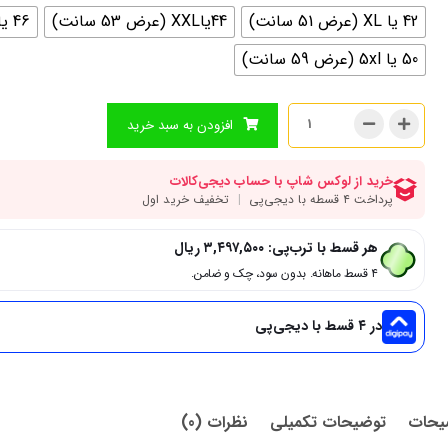
42 یا XL (عرض 51 سانت)
44یاXXL (عرض 53 سانت)
46 یا 3XL (عرض 55 سانت)
50 یا 5xl (عرض 59 سانت)
افزودن به سبد خرید
هر قسط با ترب‌پی:
۳,۴۹۷,۵۰۰
ریال
۴ قسط ماهانه. بدون سود، چک و ضامن.
در ۴ قسط با دیجی‌پی
یحات
توضیحات تکمیلی
نظرات (0)