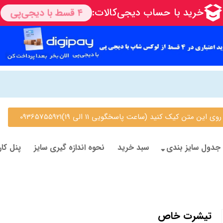
 متن کیک کنید (ساعت پاسخگویی 11 الی 19)09365755921
جدول سایز بندی
سبد خرید
نحوه اندازه گیری سایز
پنل کار
تیشرت خاص