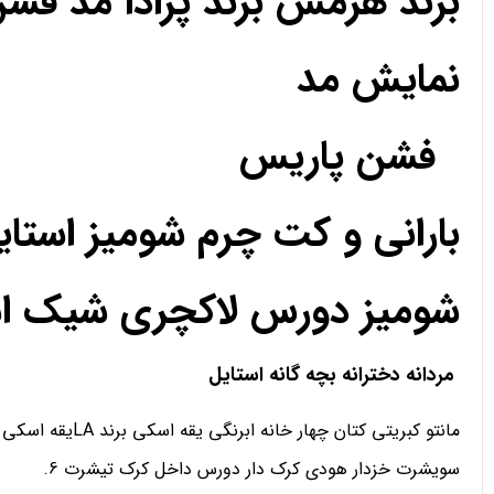
برند هرمس برند پرادا مد فش
نمایش مد
فشن پاریس
بارانی و کت چرم شومیز استا
شومیز دورس لاکچری شیک استا
مردانه دخترانه بچه گانه استایل
مانتو کبریتی کتان چهار خانه ابرنگی یقه اسکی برند LAیقه اسکی تدی رنگی دورس یقه اسکی هودی اسلش شلوار کارگو سویشرت
سویشرت خزدار هودی کرک دار دورس داخل کرک تیشرت 6.