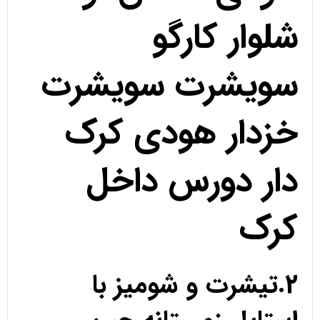
شلوار کارگو
سویشرت سویشرت
خزدار هودی کرک
دار دورس داخل
کرک
2.تیشرت و شومیز با