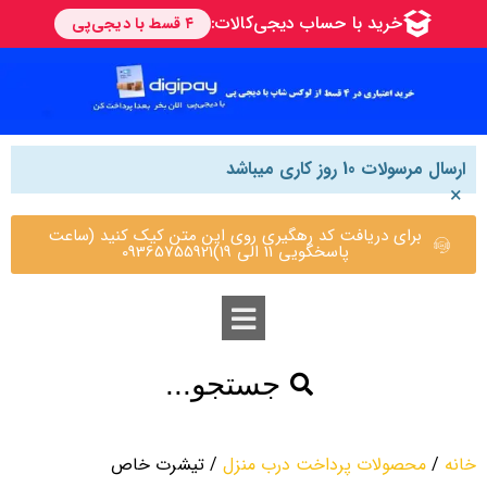
ارسال مرسولات 10 روز کاری میباشد
×
برای دریافت کد رهگیری روی این متن کیک کنید (ساعت
پاسخگویی 11 الی 19)09365755921
جستجو...
خانه
/
محصولات پرداخت درب منزل
/ تیشرت خاص