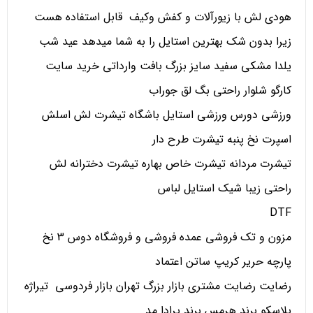
هودی لش با زیورآلات و کفش وکیف قابل استفاده هست
زیرا بدون شک بهترین استایل را به شما میدهد عید شب
یلدا مشکی سفید سایز بزرگ بافت وارداتی خرید سایت
کارگو شلوار راحتی بگ لق جوراب
ورزشی دورس ورزشی استایل باشگاه تیشرت لش اسلش
اسپرت نخ پنبه تیشرت طرح دار
تیشرت مردانه تیشرت خاص بهاره تیشرت دخترانه لش
راحتی زیبا شیک استایل لباس
DTF
مزون و تک فروشی عمده فروشی و فروشگاه دوس 3 نخ
پارچه حریر کریپ ساتن اعتماد
رضایت رضایت مشتری بازار بزرگ تهران بازار فردوسی تیراژه
پلاسکو برند هرمس برند پرادا مد