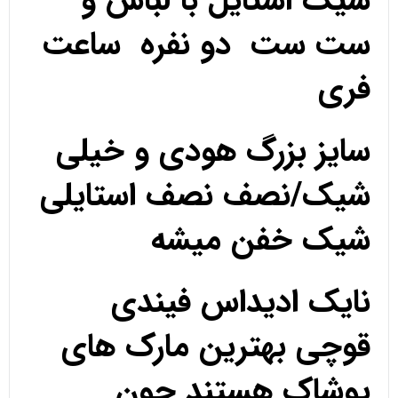
شیک استایل با لباس و
ست ست دو نفره ساعت
فری
سایز بزرگ هودی و خیلی
شیک/نصف نصف استایلی
شیک خفن میشه
نایک ادیداس فیندی
قوچی بهترین مارک های
پوشاک هستند چون