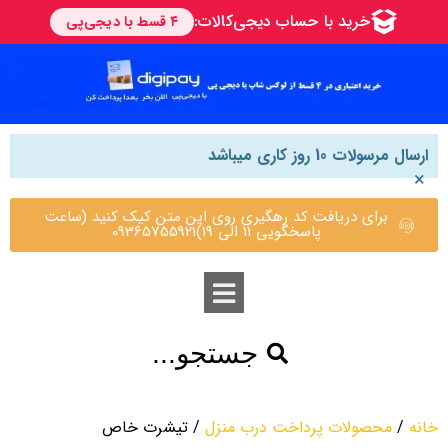
ارسال مرسولات 10 روز کاری میباشد
×
برای دریافت کد رهگیری روی این متن کیک کنید (ساعت
پاسخگویی 11 الی 19)09365755921
جستجو...
خانه
/
محصولات پرداخت درب منزل
/ تیشرت خاص