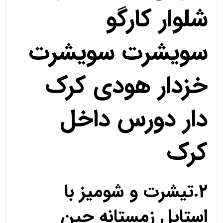
شلوار کارگو
سویشرت سویشرت
خزدار هودی کرک
دار دورس داخل
کرک
2.تیشرت و شومیز با
استایل زمستانه جین