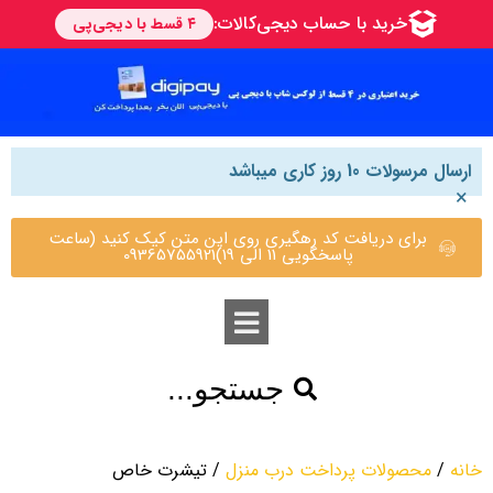
ارسال مرسولات 10 روز کاری میباشد
×
برای دریافت کد رهگیری روی این متن کیک کنید (ساعت
پاسخگویی 11 الی 19)09365755921
جستجو...
خانه
/
محصولات پرداخت درب منزل
/ تیشرت خاص