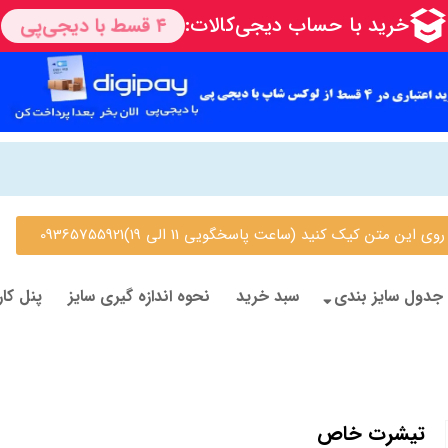
 متن کیک کنید (ساعت پاسخگویی 11 الی 19)09365755921
جدول سایز بندی
سبد خرید
نحوه اندازه گیری سایز
پنل کار
تیشرت خاص