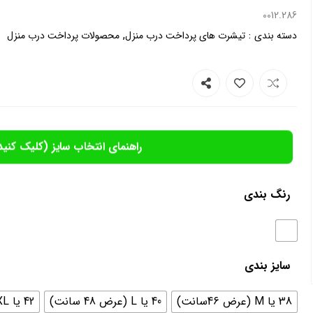
0012.286
,
:
دسته بندی
تیشرت های پرداخت درب منزل
محصولات پرداخت درب منزل
راهنمای انتخاب سایز (کلیک کنید
رنگ بندی
سایز بندی
38 یا M (عرض 46سانت)
40 یا L (عرض 48 سانت)
42 یا XL (عرض 51 سانت)