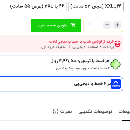
44یاXXL (عرض 53 سانت)
46 یا 3XL (عرض 55 سانت)
افزودن به سبد خرید
هر قسط با ترب‌پی:
۳,۴۹۷,۵۰۰
ریال
۴ قسط ماهانه. بدون سود، چک و ضامن.
در ۴ قسط با دیجی‌پی
یحات
توضیحات تکمیلی
نظرات (0)