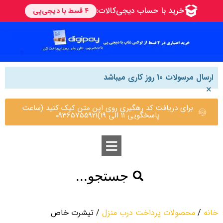
ارسال مرسولات 10 روز کاری میباشد
×
برای دریافت کد رهگیری روی این متن کیک کنید (ساعت
پاسخگویی 11 الی 19)09365755921
جستجو...
خانه
/
محصولات پرداخت درب منزل
/ تیشرت خاص