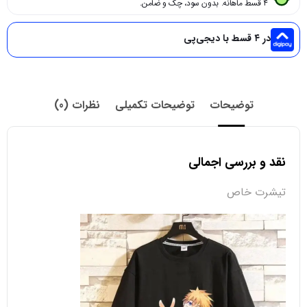
۴ قسط ماهانه. بدون سود، چک و ضامن.
در ۴ قسط با دیجی‌پی
توضیحات
توضیحات تکمیلی
نظرات (0)
نقد و بررسی اجمالی
تیشرت خاص