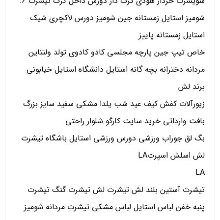
سویشرت خزدار هودی کرک دار دورس داخل کرک تیشرت 6.
شومیز استایل زمستانه جین شومیز دورس لاکچری شیک
استایل زمستانه پاییز
خاص تیپ جین پارچه مجلسی کادو کادوی تولد ولنتاین
مردانه دخترانه بچه گانه استایل دانشگاه استایل خیابونی
برند لش
زیورآلات کفش کیف عید شب یلدا مشکی سفید سایز بزرگ
بافت وارداتی خرید سایت کارگو شلوار راحتی
بگ لق جوراب ورزشی دورس ورزشی استایل باشگاه تیشرت
لش اسلش اسپرتLA
LA
تیشرت آستین بلند لش تیشرت لش تیشرت گنگ تیشرت
پنبه خفن لباس استایل لباس مشکی تیشرت مردانه شومیز