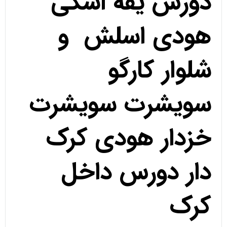
دورس یقه اسکی
هودی اسلش و
شلوار کارگو
سویشرت سویشرت
خزدار هودی کرک
دار دورس داخل
کرک