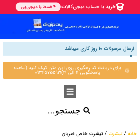
ارسال مرسولات 10 روز کاری میباشد
×
برای دریافت کد رهگیری روی این متن کیک کنید (ساعت
پاسخگویی 11 الی 19)09365755921
جستجو...
خانه
/
تیشرت
/ تیشرت خاص ضربان