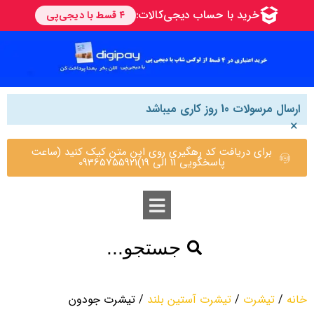
ارسال مرسولات 10 روز کاری میباشد
×
برای دریافت کد رهگیری روی این متن کیک کنید (ساعت
پاسخگویی 11 الی 19)09365755921
جستجو...
خانه
/
تیشرت
/
تیشرت آستین بلند
/ تیشرت جودون