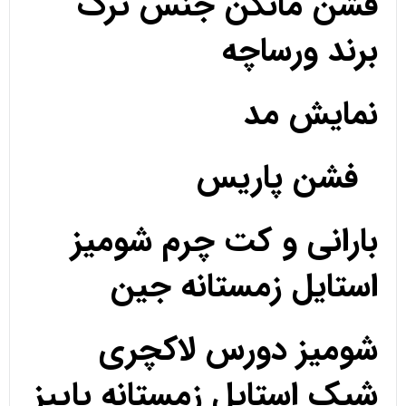
فشن مانکن جنس ترک
برند ورساچه
نمایش مد
فشن پاریس
بارانی و کت چرم شومیز
استایل زمستانه جین
شومیز دورس لاکچری
شیک استایل زمستانه پاییز