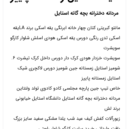
مردانه دخترانه بچه گانه استایل
مانتو کبریتی کتان چهار خانه ابرنگی یقه اسکی برند LAیقه
اسکی تدی رنگی دورس یقه اسکی هودی اسلش شلوار کارگو
سویشرت
سویشرت خزدار هودی کرک دار دورس داخل کرک تیشرت 6.
شومیز استایل زمستانه جین شومیز دورس لاکچری شیک
استایل زمستانه پاییز
خاص تیپ جین پارچه مجلسی کادو کادوی تولد ولنتاین
مردانه دخترانه بچه گانه استایل دانشگاه استایل خیابونی
برند لش
زیورآلات کفش کیف عید شب یلدا مشکی سفید سایز بزرگ
بافت وارداتی خرید سایت کارگو شلوار راحتی