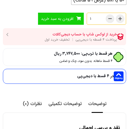
50 یا 5xl (عرض 59 سانت)
افزودن به سبد خرید
هر قسط با ترب‌پی:
۳,۷۴۷,۵۰۰
ریال
۴ قسط ماهانه. بدون سود، چک و ضامن.
در ۴ قسط با دیجی‌پی
توضیحات
توضیحات تکمیلی
نظرات (0)
نقد و بررسی اجمالی