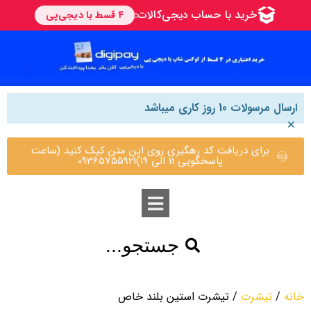
ارسال مرسولات 10 روز کاری میباشد
×
برای دریافت کد رهگیری روی این متن کیک کنید (ساعت
پاسخگویی 11 الی 19)09365755921
جستجو...
خانه
/
تیشرت
/ تیشرت استین بلند خاص