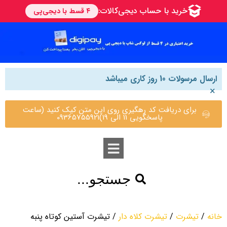
ارسال مرسولات 10 روز کاری میباشد
×
برای دریافت کد رهگیری روی این متن کیک کنید (ساعت
پاسخگویی 11 الی 19)09365755921
جستجو...
خانه
/
تیشرت
/
تیشرت کلاه دار
/ تیشرت آستین کوتاه پنبه