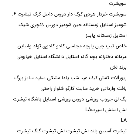
سویشرت
سویشرت خزدار هودی کرک دار دورس داخل کرک تیشرت 6.
شومیز استایل زمستانه جین شومیز دورس لاکچری شیک
استایل زمستانه پاییز
خاص تیپ جین پارچه مجلسی کادو کادوی تولد ولنتاین
مردانه دخترانه بچه گانه استایل دانشگاه استایل خیابونی
برند لش
زیورآلات کفش کیف عید شب یلدا مشکی سفید سایز بزرگ
بافت وارداتی خرید سایت کارگو شلوار راحتی
بگ لق جوراب ورزشی دورس ورزشی استایل باشگاه تیشرت
لش اسلش اسپرتLA
LA
تیشرت آستین بلند لش تیشرت لش تیشرت گنگ تیشرت