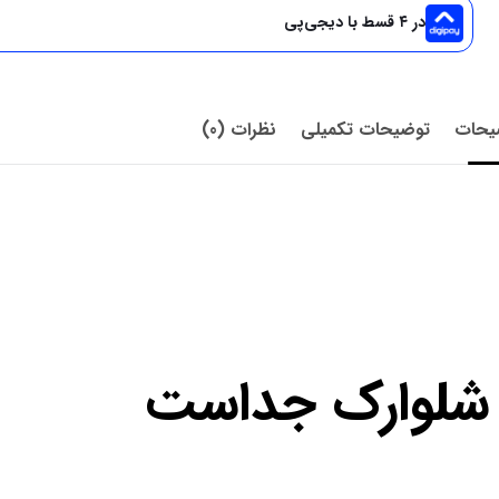
در ۴ قسط با دیجی‌پی
یحات
توضیحات تکمیلی
نظرات (0)
 شلوارک جداست