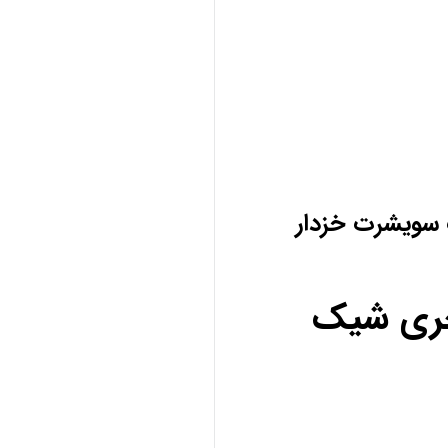
 سویشرت خزدار
کچری شیک