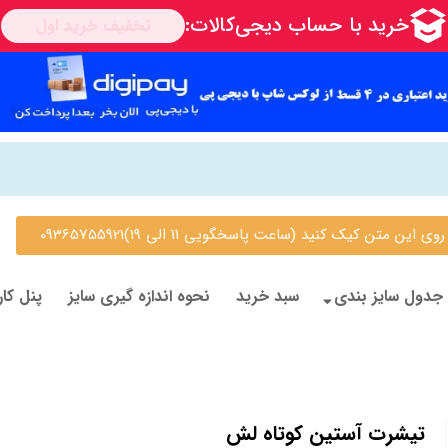
 متن کیک کنید (ساعت پاسخگویی 11 الی 19)09365755921
جدول سایز بندی
سبد خرید
نحوه اندازه گیری سایز
پنل کار
تیشرت آستین کوتاه لش