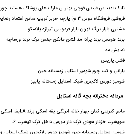
نایک ادیداس فیندی قوچی بهترین مارک های پوشاک هستند چون بهترین تولیدات ر
فروشی فروشگاه دوس 3 نخ پارچه حریر کریپ ساتن اعتماد رضایت رضایت
مشتری بازار بزرگ تهران بازار فردوسی تیراژه پلاسکو
برند هرمس برند پرادا مد فشن مانکن جنس ترک برند ورساچه
نمایش مد
فشن پاریس
بارانی و کت چرم شومیز استایل زمستانه جین
شومیز دورس لاکچری شیک استایل زمستانه پاییز
مردانه دخترانه بچه گانه استایل
مانتو کبریتی کتان چهار خانه ابرنگی یقه اسکی برند LAیقه اسکی تدی رنگی دورس یقه اسکی هودی اسلش شلوار کارگو سویشرت
سویشرت خزدار هودی کرک دار دورس داخل کرک تیشرت 6.
شومیز استایل زمستانه جین شومیز دورس لاکچری شیک استایل زمس