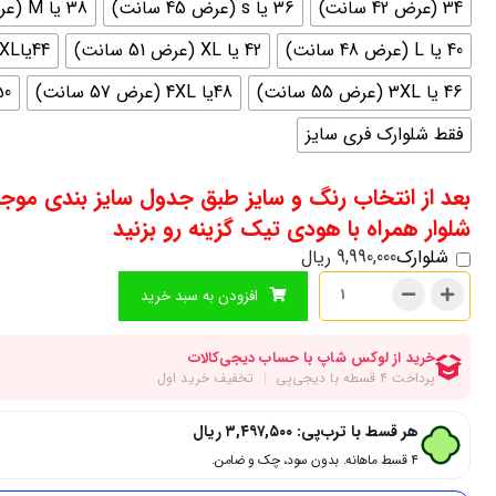
34 (عرض 42 سانت)
36 یا s (عرض 45 سانت)
38 یا M (عرض 46سانت)
40 یا L (عرض 48 سانت)
42 یا XL (عرض 51 سانت)
44یاXXL (عرض 53 سانت)
46 یا 3XL (عرض 55 سانت)
48یا 4XL (عرض 57 سانت)
50 یا 5xl (عرض 
فقط شلوارک فری سایز
بعد از انتخاب رنگ و سایز طبق جدول سایز بندی موج
شلوار همراه با هودی تیک گزینه رو بزنید
شلوارک
9,990,000
ریال
افزودن به سبد خرید
هر قسط با ترب‌پی:
۳,۴۹۷,۵۰۰
ریال
۴ قسط ماهانه. بدون سود، چک و ضامن.