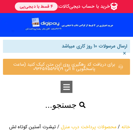
ارسال مرسولات 10 روز کاری میباشد
×
برای دریافت کد رهگیری روی این متن کیک کنید (ساعت
پاسخگویی 11 الی 19)09365755921
جستجو...
خانه
/
محصولات پرداخت درب منزل
/ تیشرت آستین کوتاه لش