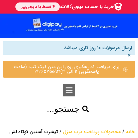
ارسال مرسولات 10 روز کاری میباشد
×
برای دریافت کد رهگیری روی این متن کیک کنید (ساعت
پاسخگویی 11 الی 19)09365755921
جستجو...
خانه
/
محصولات پرداخت درب منزل
/ تیشرت آستین کوتاه لش