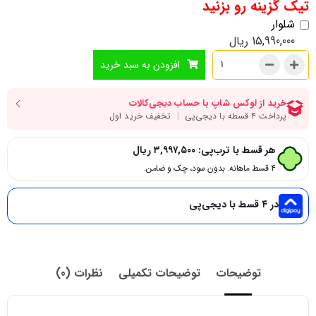
تیک گزینه رو بزنید
شلوار
15,990,000
ریال
افزودن به سبد خرید
هر قسط با ترب‌پی:
۳,۹۹۷,۵۰۰
ریال
۴ قسط ماهانه. بدون سود، چک و ضامن.
در ۴ قسط با دیجی‌پی
توضیحات
توضیحات تکمیلی
نظرات (0)