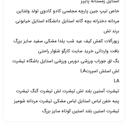
استایل زمستانه پاییز
خاص تیپ جین پارچه مجلسی کادو کادوی تولد ولنتاین
مردانه دخترانه بچه گانه استایل دانشگاه استایل خیابونی
برند لش
زیورآلات کفش کیف عید شب یلدا مشکی سفید سایز بزرگ
بافت وارداتی خرید سایت کارگو شلوار راحتی
بگ لق جوراب ورزشی دورس ورزشی استایل باشگاه تیشرت
لش اسلش اسپرتLA
LA
تیشرت آستین بلند لش تیشرت لش تیشرت گنگ تیشرت
پنبه خفن لباس استایل لباس مشکی تیشرت مردانه شومیز
تیشرت استین بلند استین کوتاه سایز بزرگ