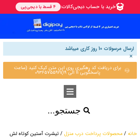
ارسال مرسولات 10 روز کاری میباشد
×
برای دریافت کد رهگیری روی این متن کیک کنید (ساعت
پاسخگویی 11 الی 19)09365755921
جستجو...
خانه
/
محصولات پرداخت درب منزل
/ تیشرت آستین کوتاه لش