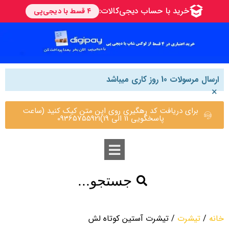
ارسال مرسولات 10 روز کاری میباشد
×
برای دریافت کد رهگیری روی این متن کیک کنید (ساعت
پاسخگویی 11 الی 19)09365755921
جستجو...
خانه
/
تیشرت
/ تیشرت آستین کوتاه لش