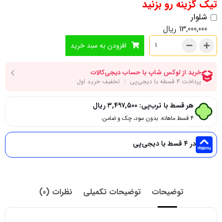
تیک گزینه رو بزنید
شلوار
13,000,000
ریال
افزودن به سبد خرید
هر قسط با ترب‌پی:
۳,۴۹۷,۵۰۰
ریال
۴ قسط ماهانه. بدون سود، چک و ضامن.
در ۴ قسط با دیجی‌پی
توضیحات
توضیحات تکمیلی
نظرات (0)