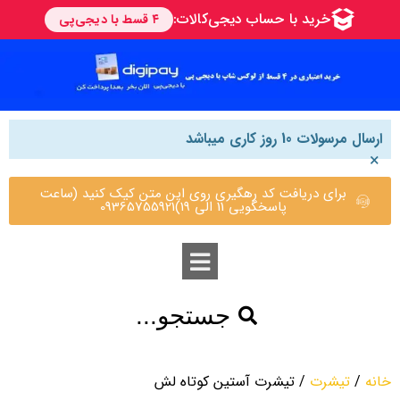
ارسال مرسولات 10 روز کاری میباشد
×
برای دریافت کد رهگیری روی این متن کیک کنید (ساعت
پاسخگویی 11 الی 19)09365755921
جستجو...
خانه
/
تیشرت
/ تیشرت آستین کوتاه لش