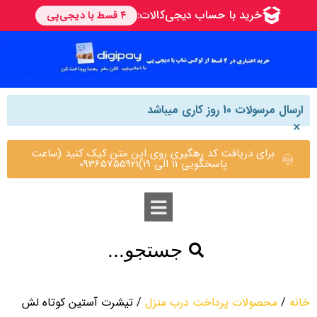
ارسال مرسولات 10 روز کاری میباشد
×
برای دریافت کد رهگیری روی این متن کیک کنید (ساعت
پاسخگویی 11 الی 19)09365755921
جستجو...
خانه
/
محصولات پرداخت درب منزل
/ تیشرت آستین کوتاه لش