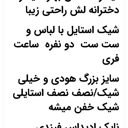
دخترانه لش راحتی زیبا
شیک استایل با لباس و
ست ست دو نفره ساعت
فری
سایز بزرگ هودی و خیلی
شیک/نصف نصف استایلی
شیک خفن میشه
نایک ادیداس فیندی