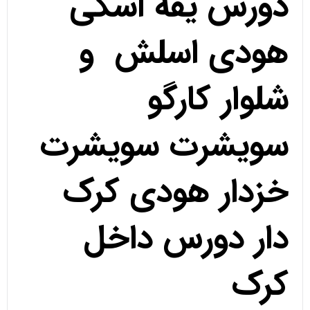
دورس یقه اسکی
هودی اسلش و
شلوار کارگو
سویشرت سویشرت
خزدار هودی کرک
دار دورس داخل
کرک