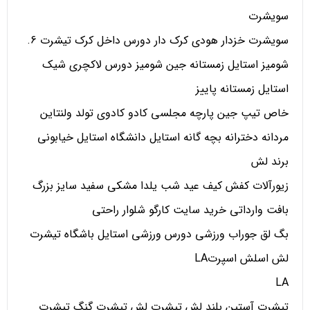
سویشرت
سویشرت خزدار هودی کرک دار دورس داخل کرک تیشرت 6.
شومیز استایل زمستانه جین شومیز دورس لاکچری شیک
استایل زمستانه پاییز
خاص تیپ جین پارچه مجلسی کادو کادوی تولد ولنتاین
مردانه دخترانه بچه گانه استایل دانشگاه استایل خیابونی
برند لش
زیورآلات کفش کیف عید شب یلدا مشکی سفید سایز بزرگ
بافت وارداتی خرید سایت کارگو شلوار راحتی
بگ لق جوراب ورزشی دورس ورزشی استایل باشگاه تیشرت
لش اسلش اسپرتLA
LA
تیشرت آستین بلند لش تیشرت لش تیشرت گنگ تیشرت