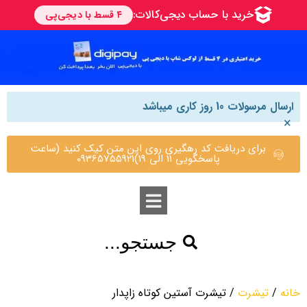
ارسال مرسولات 10 روز کاری میباشد
×
برای دریافت کد رهگیری روی این متن کیک کنید (ساعت
پاسخگویی 11 الی 19)09365755921
جستجو...
خانه
/
تیشرت
/ تیشرت آستین کوتاه زاپدار