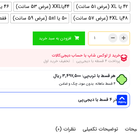
42 یا XL (عرض 51 سانت)
44یاXXL (عرض 53 سانت)
46 یا 3XL (عرض 55 سانت)
48یا 4XL (عرض 57 سانت)
50 یا 5xl (عرض 59 سانت)
فقط
افزودن به سبد خرید
هر قسط با ترب‌پی:
۳,۴۹۷,۵۰۰
ریال
۴ قسط ماهانه. بدون سود، چک و ضامن.
در ۴ قسط با دیجی‌پی
یحات
توضیحات تکمیلی
نظرات (0)