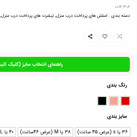
0012.302
,
,
:
دسته بندی
اسلش های پرداخت درب منزل
تیشرت های پرداخت درب منزل
راهنمای انتخاب سایز (کلیک کنید
رنگ بندی
سایز بندی
36 یا s (عرض 45 سانت)
38 یا M (عرض 46سانت)
40 یا L (عرض 48 سانت)