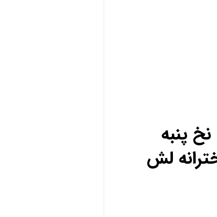
خ پنبه
ترانه لش