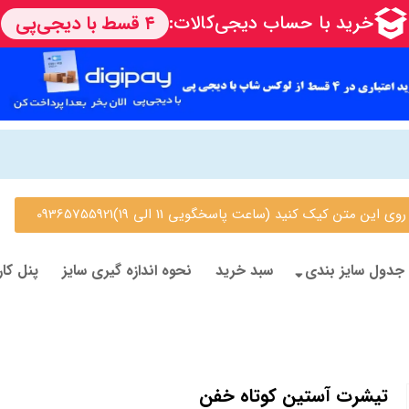
 متن کیک کنید (ساعت پاسخگویی 11 الی 19)09365755921
جدول سایز بندی
سبد خرید
نحوه اندازه گیری سایز
پنل کار
تیشرت آستین کوتاه خفن