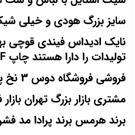
سایز بزرگ هودی و خیلی ش
نایک ادیداس فیندی قوچی به
تولیدات را دارا هستند چاپ DTF مزون تک فروشی عمده
فروشی فروشگاه دوس 3 نخ پارچه حریر کریپ ساتن اعتماد رضایت رضایت
مشتری بازار بزرگ تهران بازار 
برند هرمس برند پرادا مد فش