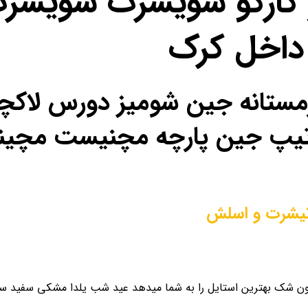
کارگو سویشرت سویشرت
داخل کرک
ل زمستانه جین شومیز دورس لا
ص تیپ جین پارچه مچنیست مچی
یشرت و اسلش
ن شک بهترین استایل را به شما میدهد عید شب یلدا مشکی سفید سای