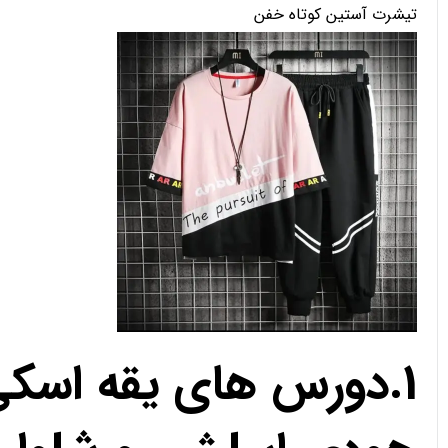
تیشرت آستین کوتاه خفن
1.دورس های یقه اسک