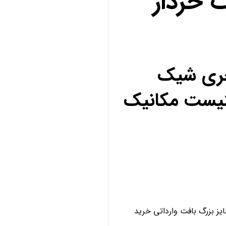
 خزدار
کچری شیک
نیست مکانیک
ز بزرگ بافت وارداتی خرید