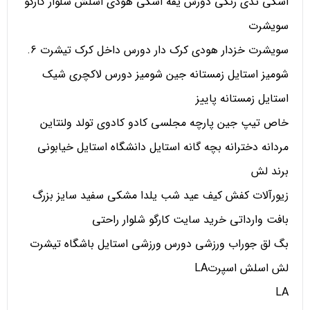
اسکی تدی رنگی دورس یقه اسکی هودی اسلش شلوار کارگو
سویشرت
سویشرت خزدار هودی کرک دار دورس داخل کرک تیشرت 6.
شومیز استایل زمستانه جین شومیز دورس لاکچری شیک
استایل زمستانه پاییز
خاص تیپ جین پارچه مجلسی کادو کادوی تولد ولنتاین
مردانه دخترانه بچه گانه استایل دانشگاه استایل خیابونی
برند لش
زیورآلات کفش کیف عید شب یلدا مشکی سفید سایز بزرگ
بافت وارداتی خرید سایت کارگو شلوار راحتی
بگ لق جوراب ورزشی دورس ورزشی استایل باشگاه تیشرت
لش اسلش اسپرتLA
LA