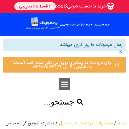
ارسال مرسولات 10 روز کاری میباشد
×
برای دریافت کد رهگیری روی این متن کیک کنید (ساعت
پاسخگویی 11 الی 19)09365755921
جستجو...
خانه
/
محصولات پرداخت درب منزل
/ تیشرت آستین کوتاه خاص