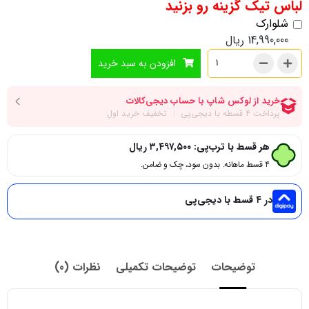
لباس تیک گزینه رو بزنید
شلوارک
14,990,000
ریال
افزودن به سبد خرید
هر قسط با ترب‌پی:
۳,۴۹۷,۵۰۰
ریال
۴ قسط ماهانه. بدون سود، چک و ضامن.
در ۴ قسط با دیجی‌پی
توضیحات
توضیحات تکمیلی
نظرات (0)