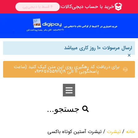
ارسال مرسولات 10 روز کاری میباشد
×
برای دریافت کد رهگیری روی این متن کیک کنید (ساعت
پاسخگویی 11 الی 19)09365755921
جستجو...
خانه
/
تیشرت
/ تیشرت آستین کوتاه باکسی