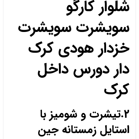
شلوار کارگو
سویشرت سویشرت
خزدار هودی کرک
دار دورس داخل
کرک
2.تیشرت و شومیز با
استایل زمستانه جین