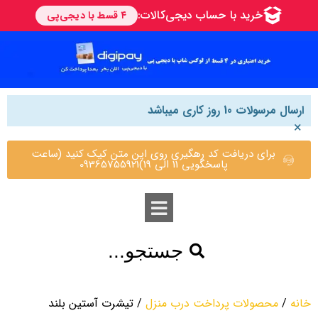
ارسال مرسولات 10 روز کاری میباشد
×
برای دریافت کد رهگیری روی این متن کیک کنید (ساعت
پاسخگویی 11 الی 19)09365755921
جستجو...
خانه
/
محصولات پرداخت درب منزل
/ تیشرت آستین بلند