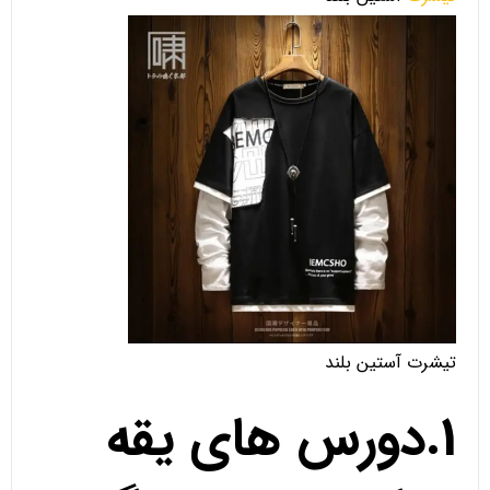
تیشرت آستین بلند
1.دورس های یقه