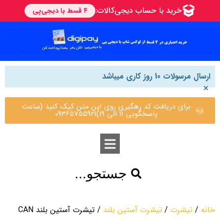
ارسال مرسولات 10 روز کاری میباشد
×
برای دریافت کد رهگیری روی این متن کیک کنید (ساعت
پاسخگویی 11 الی 19)09365755921
جستجو...
خانه
/
تیشرت
/
تیشرت آستین بلند
/ تیشرت آستین بلند CAN