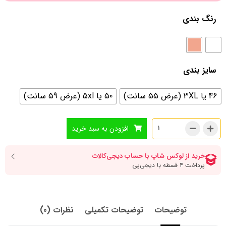
رنگ بندی
سایز بندی
46 یا 3XL (عرض 55 سانت)
50 یا 5xl (عرض 59 سانت)
افزودن به سبد خرید
توضیحات
توضیحات تکمیلی
نظرات (0)