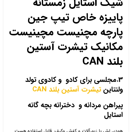
شیک استایل زمستانه
پاییزه خاص تیپ جین
پارچه مچنیست مچینیست
مکانیک تیشرت آستین
بلند CAN
3.مجلسی برای کادو و کادوی تولد
ولنتاین
تیشرت آستین بلند CAN
پیراهن مردانه و دخترانه بچه گانه
استایل
هودی لش با زیورآلات و کفش وکیف قابل استفاده هست