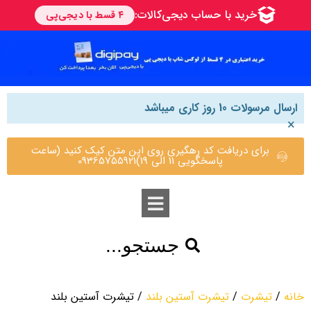
ارسال مرسولات 10 روز کاری میباشد
×
برای دریافت کد رهگیری روی این متن کیک کنید (ساعت
پاسخگویی 11 الی 19)09365755921
جستجو...
خانه
/
تیشرت
/
تیشرت آستین بلند
/ تیشرت آستین بلند