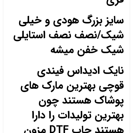
سایز بزرگ هودی و خیلی
شیک/نصف نصف استایلی
شیک خفن میشه
نایک ادیداس فیندی
قوچی بهترین مارک های
پوشاک هستند چون
بهترین تولیدات را دارا
هستند چاپ DTF مزون