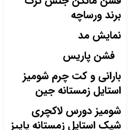
فشن مانکن جنس ترک
برند ورساچه
نمایش مد
فشن پاریس
بارانی و کت چرم شومیز
استایل زمستانه جین
شومیز دورس لاکچری
شیک استایل زمستانه پاییز