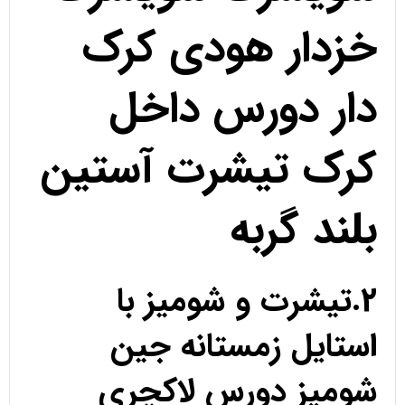
خزدار هودی کرک
دار دورس داخل
کرک تیشرت آستین
بلند گربه
2.تیشرت و شومیز با
استایل زمستانه جین
شومیز دورس لاکچری