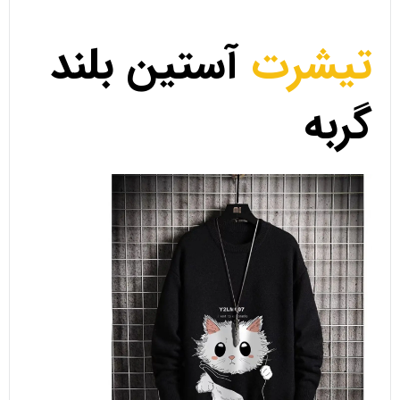
تیشرت
آستین بلند
گربه