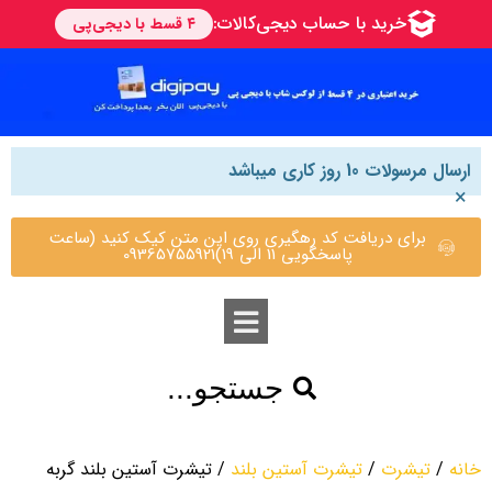
ارسال مرسولات 10 روز کاری میباشد
×
برای دریافت کد رهگیری روی این متن کیک کنید (ساعت
پاسخگویی 11 الی 19)09365755921
جستجو...
خانه
/
تیشرت
/
تیشرت آستین بلند
/ تیشرت آستین بلند گربه