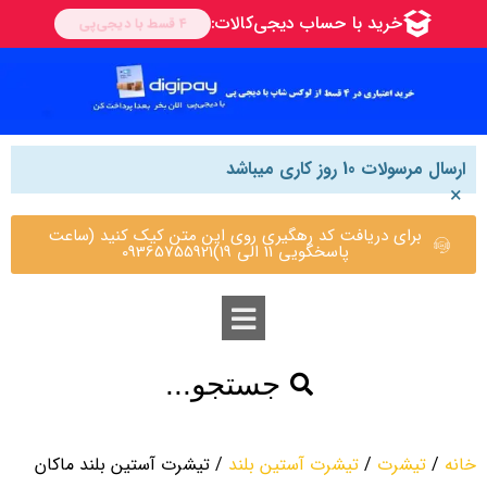
ارسال مرسولات 10 روز کاری میباشد
×
برای دریافت کد رهگیری روی این متن کیک کنید (ساعت
پاسخگویی 11 الی 19)09365755921
جستجو...
خانه
/
تیشرت
/
تیشرت آستین بلند
/ تیشرت آستین بلند ماکان