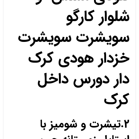
شلوار کارگو
سویشرت سویشرت
خزدار هودی کرک
دار دورس داخل
کرک
2.تیشرت و شومیز با