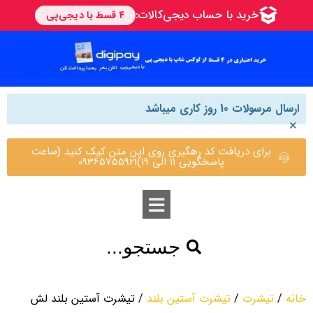
ارسال مرسولات 10 روز کاری میباشد
×
برای دریافت کد رهگیری روی این متن کیک کنید (ساعت
پاسخگویی 11 الی 19)09365755921
جستجو...
خانه
/
تیشرت
/
تیشرت آستین بلند
/ تیشرت آستین بلند لش