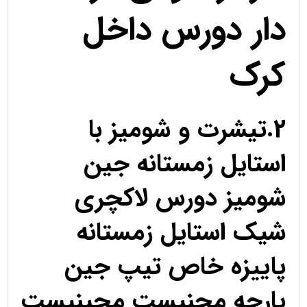
دار دورس داخل
کرک
2.تیشرت و شومیز با
استایل زمستانه جین
شومیز دورس لاکچری
شیک استایل زمستانه
پاییزه خاص تیپ جین
پارچه مچنیست مچینیست