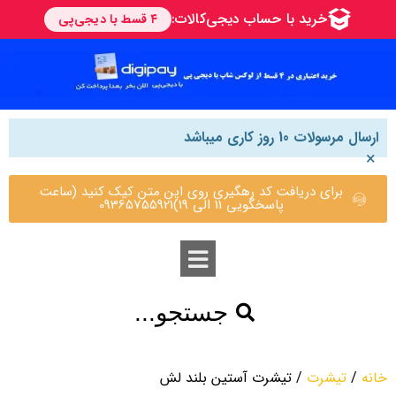
ارسال مرسولات 10 روز کاری میباشد
×
برای دریافت کد رهگیری روی این متن کیک کنید (ساعت
پاسخگویی 11 الی 19)09365755921
جستجو...
خانه
/
تیشرت
/ تیشرت آستین بلند لش