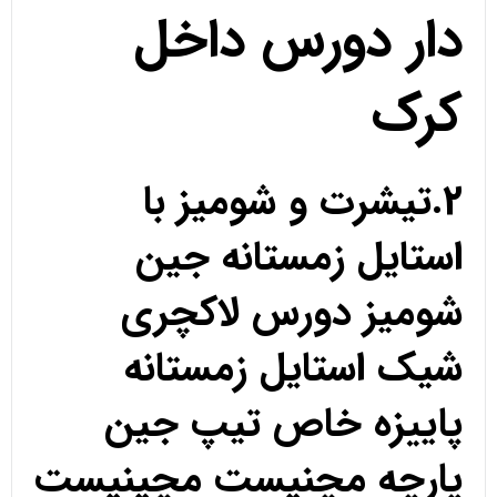
دار دورس داخل
کرک
2.تیشرت و شومیز با
استایل زمستانه جین
شومیز دورس لاکچری
شیک استایل زمستانه
پاییزه خاص تیپ جین
پارچه مچنیست مچینیست