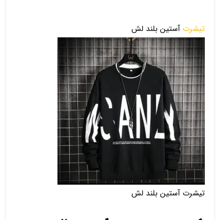
تیشرت
آستین بلند لش
تیشرت آستین بلند لش