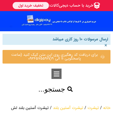
ارسال مرسولات 10 روز کاری میباشد
×
برای دریافت کد رهگیری روی این متن کیک کنید (ساعت
پاسخگویی 11 الی 19)09365755921
جستجو...
خانه
/
تیشرت
/
تیشرت آستین بلند
/ تیشرت آستین بلند لش