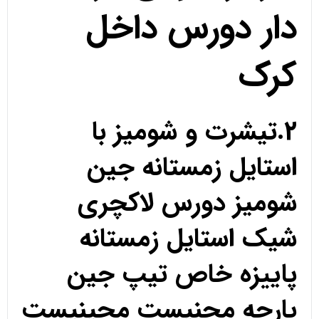
دار دورس داخل
کرک
2.تیشرت و شومیز با
استایل زمستانه جین
شومیز دورس لاکچری
شیک استایل زمستانه
پاییزه خاص تیپ جین
پارچه مچنیست مچینیست