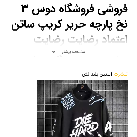
فروشی فروشگاه دوس 3
نخ پارچه حریر کریپ ساتن
اعتماد رضایت رضایت
مشاهده بیشتر...
مشتری بازار بزرگ تهران
بازار فردوسی تیراژه پلاسکو
تیشرت
آستین بلند لش