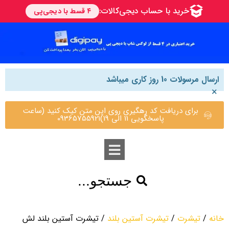
ارسال مرسولات 10 روز کاری میباشد
×
برای دریافت کد رهگیری روی این متن کیک کنید (ساعت
پاسخگویی 11 الی 19)09365755921
جستجو...
خانه
/
تیشرت
/
تیشرت آستین بلند
/ تیشرت آستین بلند لش