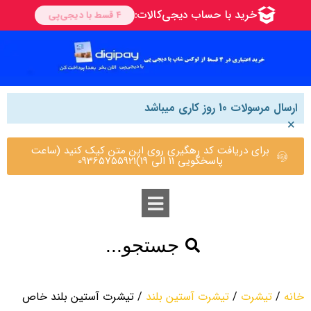
ارسال مرسولات 10 روز کاری میباشد
×
برای دریافت کد رهگیری روی این متن کیک کنید (ساعت
پاسخگویی 11 الی 19)09365755921
جستجو...
خانه
/
تیشرت
/
تیشرت آستین بلند
/ تیشرت آستین بلند خاص