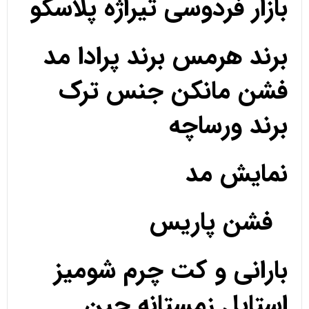
بازار فردوسی تیراژه پلاسکو
برند هرمس برند پرادا مد
فشن مانکن جنس ترک
برند ورساچه
نمایش مد
فشن پاریس
بارانی و کت چرم شومیز
استایل زمستانه جین