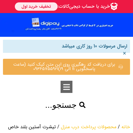
ارسال مرسولات 10 روز کاری میباشد
×
برای دریافت کد رهگیری روی این متن کیک کنید (ساعت
پاسخگویی 11 الی 19)09365755921
جستجو...
خانه
/
محصولات پرداخت درب منزل
/ تیشرت آستین بلند خاص