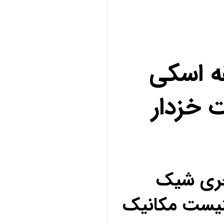
ه اسکی
 خزدار
کچری شیک
نیست مکانیک