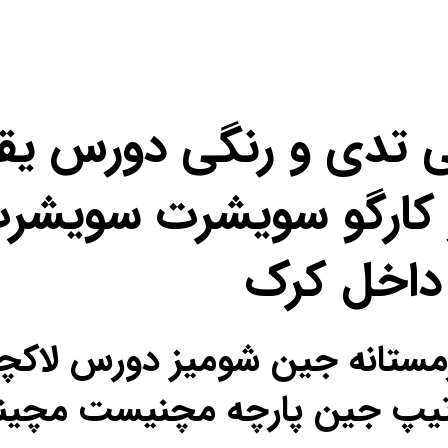
ی تدی و رنگی دورس یق
کارگو سویشرت سویشرت
داخل کرک
ل زمستانه جین شومیز دورس لا
ص تیپ جین پارچه مچنیست مچی