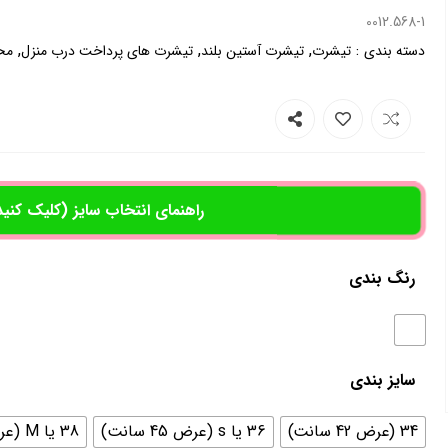
0012.568-1
,
,
,
:
دسته بندی
تیشرت
تیشرت آستین بلند
تیشرت های پرداخت درب منزل
مح
راهنمای انتخاب سایز (کلیک کنید
رنگ بندی
سایز بندی
34 (عرض 42 سانت)
36 یا s (عرض 45 سانت)
38 یا M (عرض 46سانت)