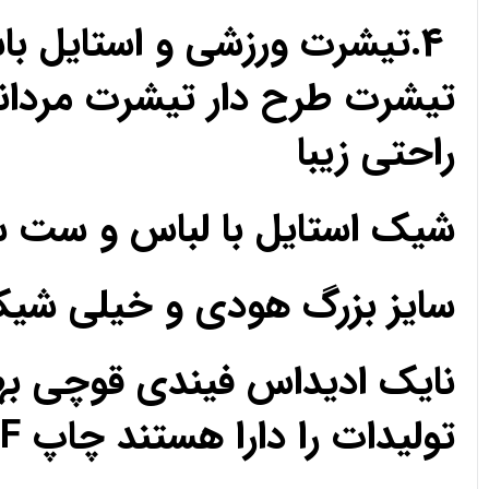
4.تیشرت ورزشی و استایل ب
تیشرت طرح دار تیشرت مردان
راحتی زیبا
شیک استایل با لباس و ست 
سایز بزرگ هودی و خیلی ش
نایک ادیداس فیندی قوچی به
تولیدات را دارا هستند چاپ DTF مزون تک فروشی عمده