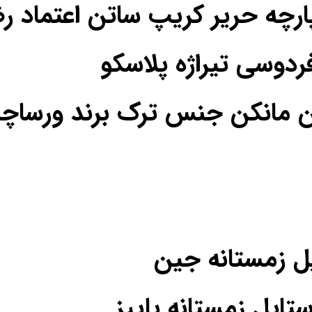
فردوسی تیراژه پلاسکو
ن مانکن جنس ترک برند ورساچه
یل زمستانه جین
یل زمستانه پاییز