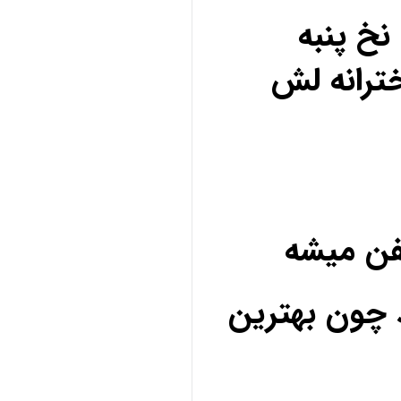
خ پنبه
ترانه لش
فن میشه
 چون بهترین