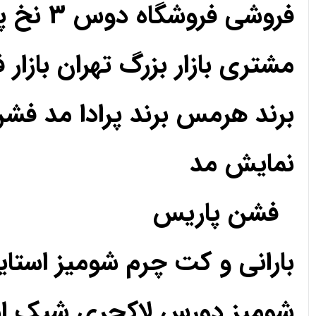
فروشی فروشگاه دوس 3 نخ پارچه حریر کریپ ساتن اعتماد رضایت رضایت
مشتری بازار بزرگ تهران بازار 
برند هرمس برند پرادا مد فش
نمایش مد
فشن پاریس
بارانی و کت چرم شومیز استا
شومیز دورس لاکچری شیک استا