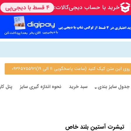
 متن کیک کنید (ساعت پاسخگویی 11 الی 19)09365755921
جدول سایز بندی
سبد خرید
نحوه اندازه گیری سایز
پنل کار
تیشرت آستین بلند خاص