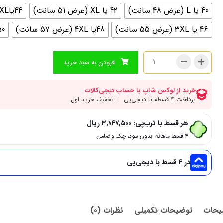
40 یا L (عرض 48 سانت)
42 یا XL (عرض 51 سانت)
44یاXXL (عرض 53 سانت)
46 یا 3XL (عرض 55 سانت)
48یا 4XL (عرض 57 سانت)
50 یا 5xl (عرض 
افزودن به سبد خرید
هر قسط با ترب‌پی:
۳,۷۴۷,۵۰۰
ریال
۴ قسط ماهانه. بدون سود، چک و ضامن.
در ۴ قسط با دیجی‌پی
یحات
توضیحات تکمیلی
نظرات (0)