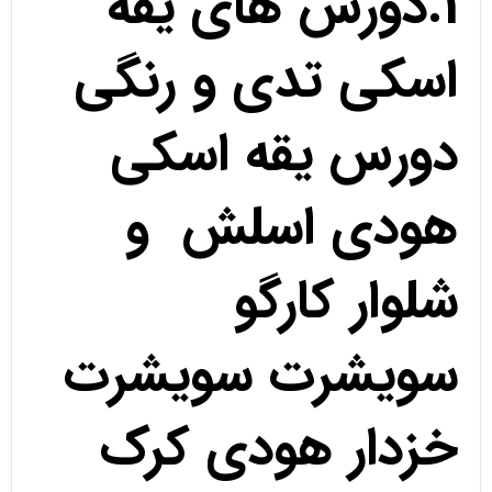
1.دورس های یقه
اسکی تدی و رنگی
دورس یقه اسکی
هودی اسلش و
شلوار کارگو
سویشرت سویشرت
خزدار هودی کرک