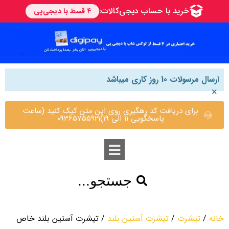
ارسال مرسولات 10 روز کاری میباشد
×
برای دریافت کد رهگیری روی این متن کیک کنید (ساعت
پاسخگویی 11 الی 19)09365755921
جستجو...
خانه
/
تیشرت
/
تیشرت آستین بلند
/ تیشرت آستین بلند خاص