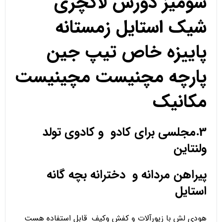
شومیز دورس لاکچری
شیک استایل زمستانه
پاییزه خاص تیپ جین
پارچه مچنیست مچینیست
مکانیک
3.مجلسی برای کادو و کادوی تولد
ولنتاین
پیراهن مردانه و دخترانه بچه گانه
استایل
هودی لش با زیورآلات و کفش وکیف قابل استفاده هست