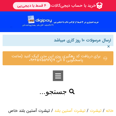
ارسال مرسولات 10 روز کاری میباشد
×
برای دریافت کد رهگیری روی این متن کیک کنید (ساعت
پاسخگویی 11 الی 19)09365755921
جستجو...
خانه
/
تیشرت
/
تیشرت آستین بلند
/ تیشرت آستین بلند خاص