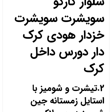
شلوار کارگو
سویشرت سویشرت
خزدار هودی کرک
دار دورس داخل
کرک
2.تیشرت و شومیز با
استایل زمستانه جین