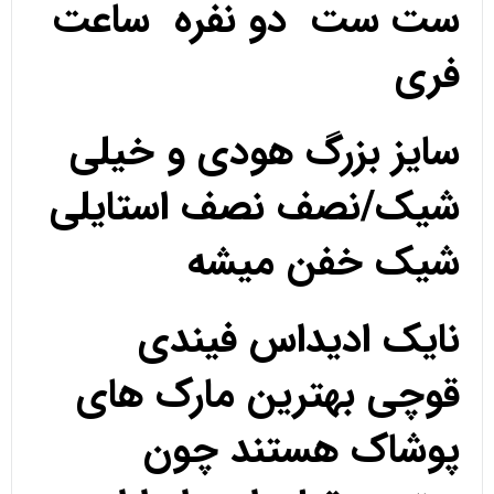
ست ست دو نفره ساعت
فری
سایز بزرگ هودی و خیلی
شیک/نصف نصف استایلی
شیک خفن میشه
نایک ادیداس فیندی
قوچی بهترین مارک های
پوشاک هستند چون