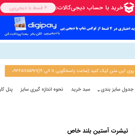
 متن کیک کنید (ساعت پاسخگویی 11 الی 19)09365755921
جدول سایز بندی
سبد خرید
نحوه اندازه گیری سایز
پنل کار
تیشرت آستین بلند خاص