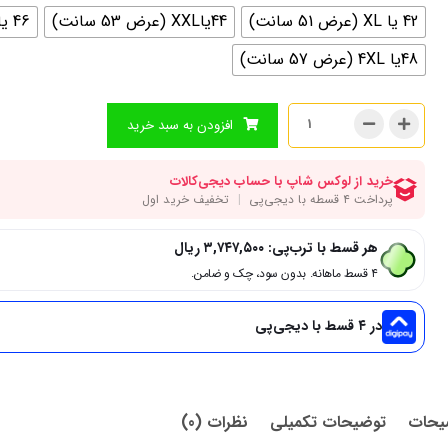
42 یا XL (عرض 51 سانت)
44یاXXL (عرض 53 سانت)
46 یا 3XL (عرض 55 سانت)
48یا 4XL (عرض 57 سانت)
افزودن به سبد خرید
هر قسط با ترب‌پی:
۳,۷۴۷,۵۰۰
ریال
۴ قسط ماهانه. بدون سود، چک و ضامن.
در ۴ قسط با دیجی‌پی
یحات
توضیحات تکمیلی
نظرات (0)