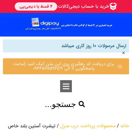
ارسال مرسولات 10 روز کاری میباشد
×
برای دریافت کد رهگیری روی این متن کیک کنید (ساعت
پاسخگویی 11 الی 19)09365755921
جستجو...
خانه
/
محصولات پرداخت درب منزل
/ تیشرت آستین بلند خاص