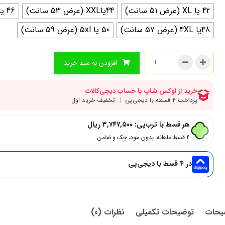
42 یا XL (عرض 51 سانت)
44یاXXL (عرض 53 سانت)
46 یا 3XL (عرض 55 سانت)
48یا 4XL (عرض 57 سانت)
50 یا 5xl (عرض 59 سانت)
افزودن به سبد خرید
هر قسط با ترب‌پی:
۳,۷۴۷,۵۰۰
ریال
۴ قسط ماهانه. بدون سود، چک و ضامن.
در ۴ قسط با دیجی‌پی
یحات
توضیحات تکمیلی
نظرات (0)