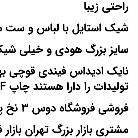
راحتی زیبا
شیک استایل با لباس و ست 
سایز بزرگ هودی و خیلی ش
نایک ادیداس فیندی قوچی به
تولیدات را دارا هستند چاپ DTF مزون تک فروشی عمده
فروشی فروشگاه دوس 3 نخ پارچه حریر کریپ ساتن اعتماد رضایت رضایت
مشتری بازار بزرگ تهران بازار 