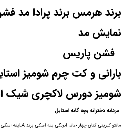
برند هرمس برند پرادا مد فش
نمایش مد
فشن پاریس
بارانی و کت چرم شومیز استا
شومیز دورس لاکچری شیک استا
مردانه دخترانه بچه گانه استایل
مانتو کبریتی کتان چهار خانه ابرنگی یقه اسکی برند LAیقه اسکی تدی رنگی دورس یقه اسکی هودی اسلش شلوار کارگو سویشرت