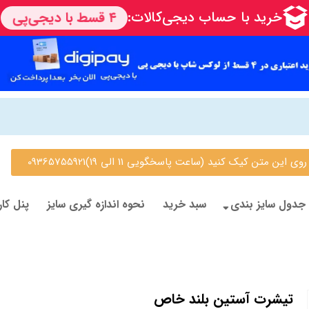
 متن کیک کنید (ساعت پاسخگویی 11 الی 19)09365755921
جدول سایز بندی
سبد خرید
نحوه اندازه گیری سایز
پنل کار
تیشرت آستین بلند خاص