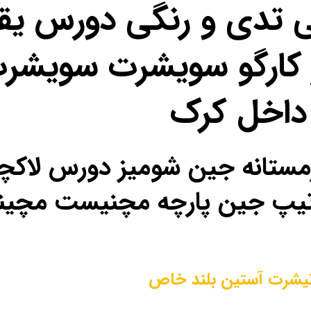
ی تدی و رنگی دورس یق
کارگو سویشرت سویشرت
داخل کرک
ل زمستانه جین شومیز دورس لا
ص تیپ جین پارچه مچنیست مچی
یشرت آستین بلند خاص