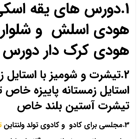
1.دورس های یقه اسک
هودی اسلش و شلوار 
هودی کرک دار دورس 
2.تیشرت و شومیز با استای
استایل زمستانه پاییزه خا
تیشرت آستین بلند خاص
3.مجلسی برای کادو و کادوی تولد ولنتاین
ت