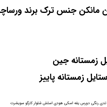
ن مانکن جنس ترک برند ورساچه
یل زمستانه جین
یل زمستانه پاییز