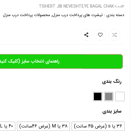
0012.TISHERT JIB NEVESHTEYE BAGAL CHAK-1
,
:
دسته بندی
تیشرت های پرداخت درب منزل
محصولات پرداخت درب منزل
راهنمای انتخاب سایز (کلیک کنید
رنگ بندی
سایز بندی
36 یا s (عرض 45 سانت)
38 یا M (عرض 46سانت)
40 یا L (عرض 48 سانت)