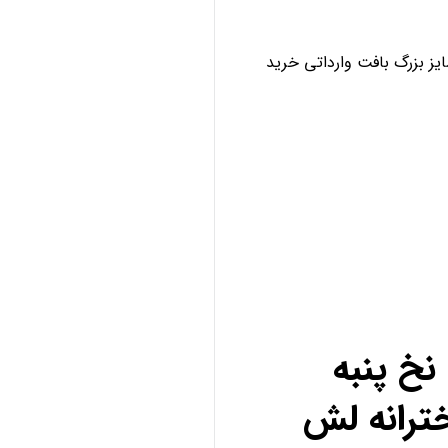
ز بزرگ بافت وارداتی خرید
خ پنبه
ترانه لش