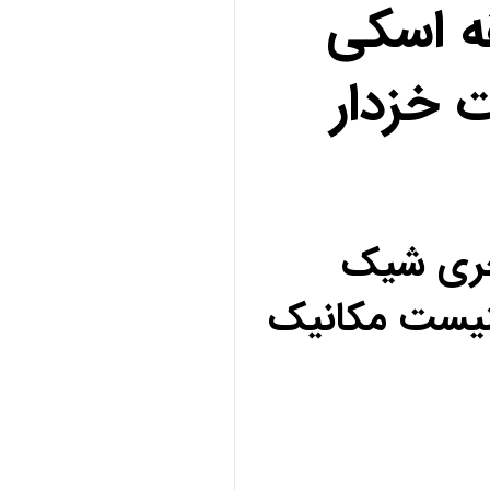
ه اسکی
 خزدار
کچری شیک
نیست مکانیک