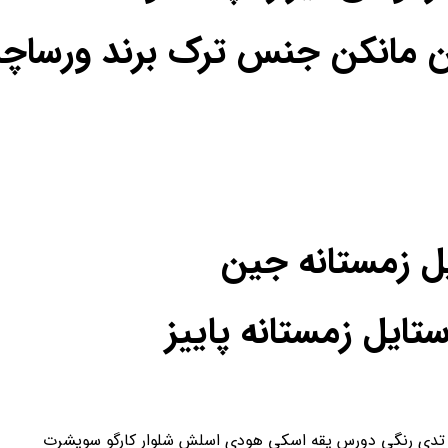
ن مانکن جنس ترک برند ورساچه
یل زمستانه جین
یل زمستانه پاییز