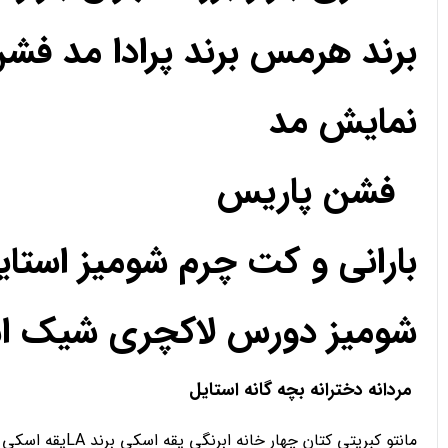
برند هرمس برند پرادا مد فش
نمایش مد
فشن پاریس
بارانی و کت چرم شومیز استا
شومیز دورس لاکچری شیک استا
مردانه دخترانه بچه گانه استایل
مانتو کبریتی کتان چهار خانه ابرنگی یقه اسکی برند LAیقه اسکی تدی رنگی دورس یقه اسکی هودی اسلش شلوار کارگو سویشرت