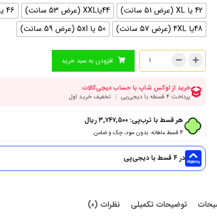
42 یا XL (عرض 51 سانت)
44یاXXL (عرض 53 سانت)
46 یا 3XL (عرض 55 سانت)
48یا 4XL (عرض 57 سانت)
50 یا 5xl (عرض 59 سانت)
افزودن به سبد خرید
هر قسط با ترب‌پی:
۳,۷۴۷,۵۰۰
ریال
۴ قسط ماهانه. بدون سود، چک و ضامن.
در ۴ قسط با دیجی‌پی
یحات
توضیحات تکمیلی
نظرات (0)