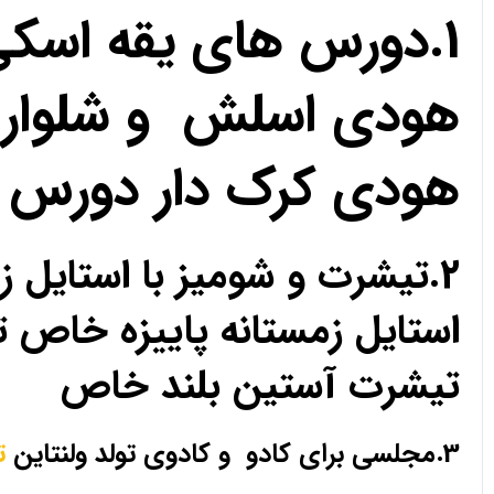
1.دورس های یقه اسک
هودی اسلش و شلوار 
هودی کرک دار دورس 
2.تیشرت و شومیز با استای
استایل زمستانه پاییزه خا
تیشرت آستین بلند خاص
3.مجلسی برای کادو و کادوی تولد ولنتاین
ت