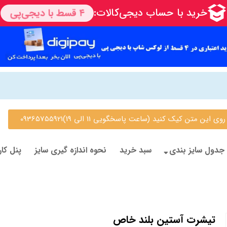
 متن کیک کنید (ساعت پاسخگویی 11 الی 19)09365755921
جدول سایز بندی
سبد خرید
نحوه اندازه گیری سایز
پنل کار
تیشرت آستین بلند خاص