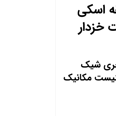
ه اسکی
 خزدار
کچری شیک
نیست مکانیک