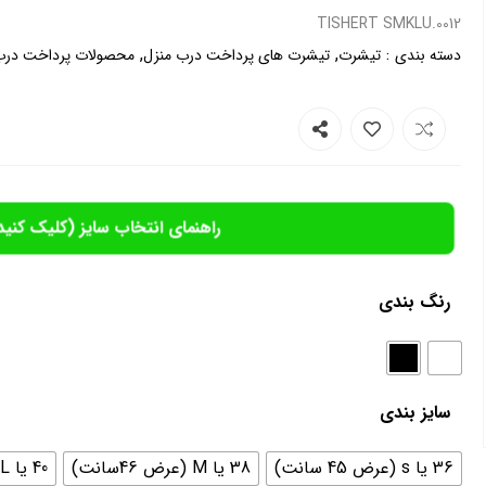
0012.TISHERT SMKLU
,
,
:
دسته بندی
تیشرت
تیشرت های پرداخت درب منزل
محصولات پرداخت درب
راهنمای انتخاب سایز (کلیک کنید
رنگ بندی
سایز بندی
36 یا s (عرض 45 سانت)
38 یا M (عرض 46سانت)
40 یا L (عرض 48 سانت)