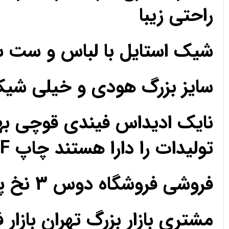
راحتی زیبا
شیک استایل با لباس و ست 
سایز بزرگ هودی و خیلی ش
نایک ادیداس فیندی قوچی به
تولیدات را دارا هستند چاپ DTF مزون تک فروشی عمده
فروشی فروشگاه دوس 3 نخ پارچه حریر کریپ ساتن اعتماد رضایت رضایت
مشتری بازار بزرگ تهران بازار 