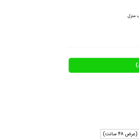
 منزل
)