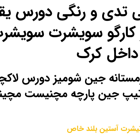
ی تدی و رنگی دورس یق
کارگو سویشرت سویشرت
داخل کرک
ل زمستانه جین شومیز دورس لا
ص تیپ جین پارچه مچنیست مچی
یشرت آستین بلند خاص