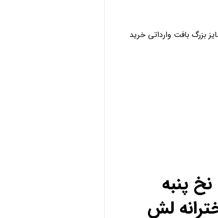
ز بزرگ بافت وارداتی خرید
خ پنبه
ترانه لش