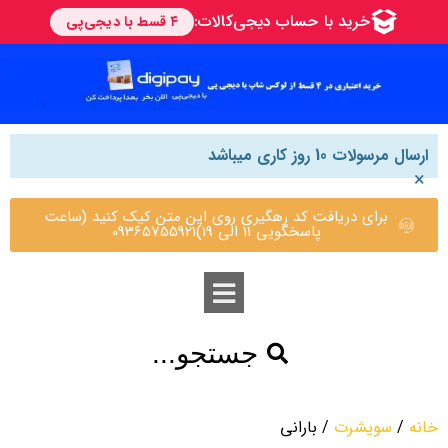
ارسال مرسولات 10 روز کاری میباشد
×
برای دریافت کد رهگیری روی این متن کیک کنید (ساعت
پاسخگویی 11 الی 19)09365755921
جستجو...
خانه
/
سویشرت
/ بارانی