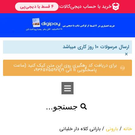
ارسال مرسولات 10 روز کاری میباشد
×
برای دریافت کد رهگیری روی این متن کیک کنید (ساعت
پاسخگویی 11 الی 19)09365755921
جستجو...
خانه
/
بارونی
/ بارانی کلاه دار خلبانی