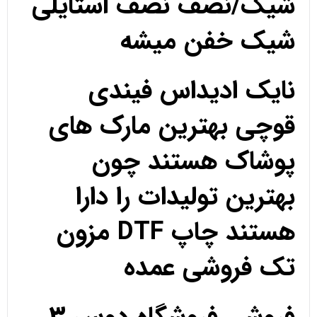
شیک/نصف نصف استایلی
شیک خفن میشه
نایک ادیداس فیندی
قوچی بهترین مارک های
پوشاک هستند چون
بهترین تولیدات را دارا
هستند چاپ DTF مزون
تک فروشی عمده