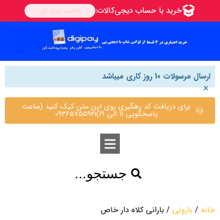
ارسال مرسولات 10 روز کاری میباشد
×
برای دریافت کد رهگیری روی این متن کیک کنید (ساعت
پاسخگویی 11 الی 19)09365755921
جستجو...
خانه
/
بارونی
/ بارانی کلاه دار خاص