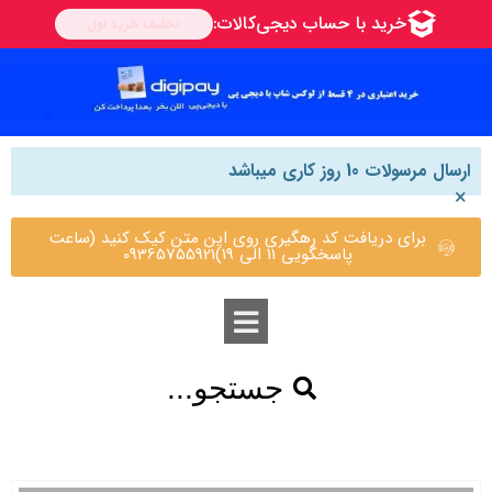
ارسال مرسولات 10 روز کاری میباشد
×
برای دریافت کد رهگیری روی این متن کیک کنید (ساعت
پاسخگویی 11 الی 19)09365755921
جستجو...