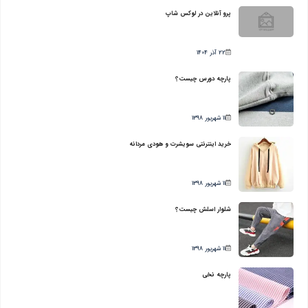
پرو آنلاین در لوکس شاپ
22 آذر 1404
پارچه دورس چیست؟
11 شهریور 1398
خرید اینترنتی سویشرت و هودی مردانه
11 شهریور 1398
شلوار اسلش چیست؟
11 شهریور 1398
پارچه نخی