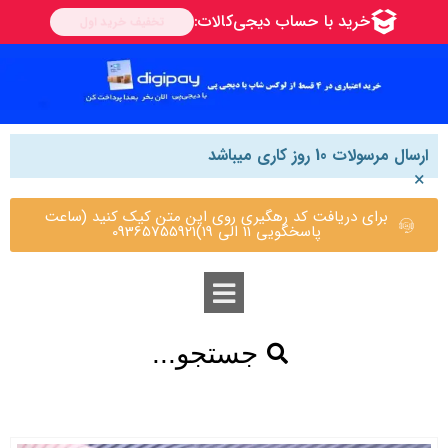
ارسال مرسولات 10 روز کاری میباشد
×
برای دریافت کد رهگیری روی این متن کیک کنید (ساعت
پاسخگویی 11 الی 19)09365755921
جستجو...