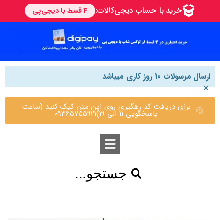
ارسال مرسولات 10 روز کاری میباشد
×
برای دریافت کد رهگیری روی این متن کیک کنید (ساعت
پاسخگویی 11 الی 19)09365755921
جستجو...