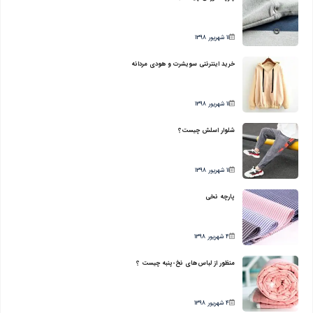
11 شهریور 1398
خرید اینترنتی سویشرت و هودی مردانه
11 شهریور 1398
شلوار اسلش چیست؟
11 شهریور 1398
پارچه نخی
4 شهریور 1398
منظور از لباس‌های نخ-پنبه چیست ؟
4 شهریور 1398