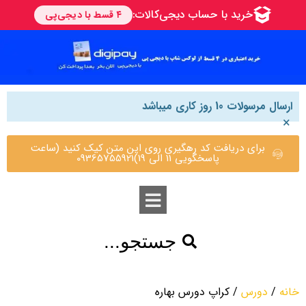
ارسال مرسولات 10 روز کاری میباشد
×
برای دریافت کد رهگیری روی این متن کیک کنید (ساعت
پاسخگویی 11 الی 19)09365755921
جستجو...
خانه
/
دورس
/ کراپ دورس بهاره