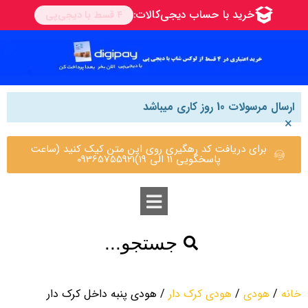
ارسال مرسولات 10 روز کاری میباشد
×
برای دریافت کد رهگیری روی این متن کیک کنید (ساعت
پاسخگویی 11 الی 19)09365755921
جستجو...
خانه
/
هودی
/
هودی کرک دار
/ هودی پنبه داخل کرک دار